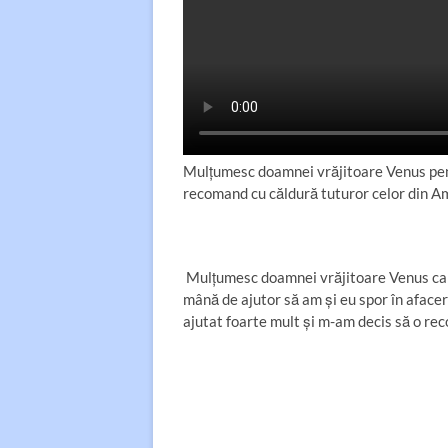
Mulţumesc doamnei vrăjitoare Venus pentr
recomand cu căldură tuturor celor din A
Be
Mulţumesc doamnei vrăjitoare Venus care 
mână de ajutor să am și eu spor în aface
ajutat foarte mult și m-am decis să o re
Lo