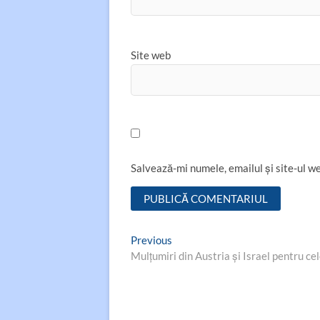
Site web
Salvează-mi numele, emailul și site-ul w
Navigare
Previous
Previous
post:
Mulţumiri din Austria și Israel pentru ce
în
articole