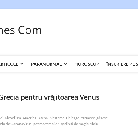
ches Com
ARTICOLE
PARANORMAL
HOROSCOP
ÎNSCRIERE PE S
Grecia pentru vrăjitoarea Venus
poi
alcoolism
America
Atena
blesteme
Chicago
farmece
găsesc
ia de Coronavirus
patima femeilor
şedinţă de magie
viciul
s