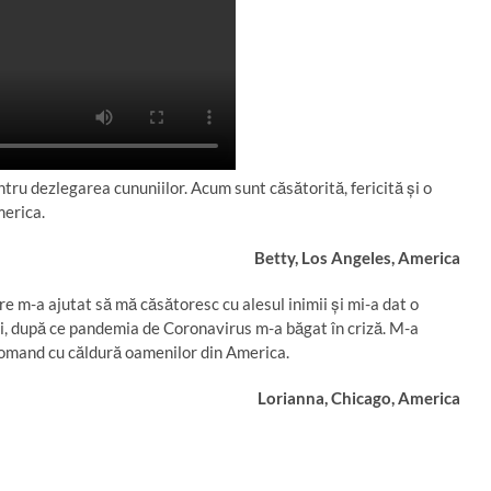
u dezlegarea cununiilor. Acum sunt căsătorită, fericită şi o
merica.
tty, Los Angeles, America
m-a ajutat să mă căsătoresc cu alesul inimii şi mi-a dat o
ri, după ce pandemia de Coronavirus m-a băgat în criză. M-a
comand cu căldură oamenilor din America.
rianna, Chicago, America