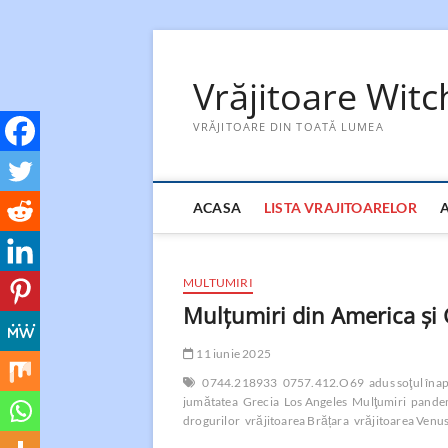
Skip
to
Vrăjitoare Wit
content
VRĂJITOARE DIN TOATĂ LUMEA
ACASA
LISTA VRAJITOARELOR
MULTUMIRI
Mulţumiri din America și 
11 iunie 2025
0744.218933
0757.412.O69
adus soţul îna
jumătatea
Grecia
Los Angeles
Mulţumiri
pandem
drogurilor
vrăjitoarea Brățara
vrăjitoarea Venu