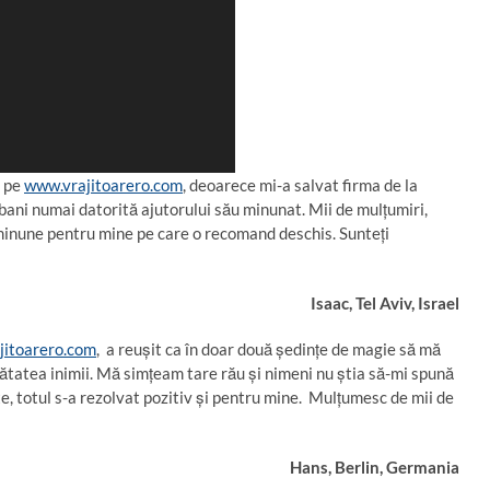
e pe
www.vrajitoarero.com
, deoarece mi-a salvat firma de la
 bani numai datorită ajutorului său minunat. Mii de mulţumiri,
inune pentru mine pe care o recomand deschis. Sunteţi
Isaac, Tel Aviv, Israel
jitoarero.com
,
a reuşit ca în doar două şedinţe de magie să mă
mătatea inimii. Mă simţeam tare rău şi nimeni nu ştia să-mi spună
e, totul s-a rezolvat pozitiv şi pentru mine. Mulţumesc de mii de
Hans, Berlin, Germania