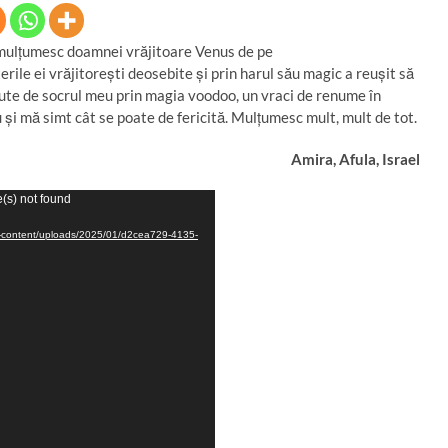
 mulţumesc doamnei vrăjitoare Venus de pe
erile ei vrăjitorești deosebite şi prin harul său magic a reuşit să
ute de socrul meu prin magia voodoo, un vraci de renume în
şi mă simt cât se poate de fericită. Mulţumesc mult, mult de tot.
Amira, Afula, Israel
e(s) not found
/wp-content/uploads/2025/01/d2cea729-4135-