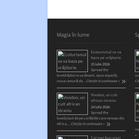
Magia în lume
S
Ecoturismul se va
baza pe vrăjitorie
25 iulie 2026
Spread the
loveVrăjitoria va deveni, spun experții,
su
noua ramură de …
Citește în continuare »
Ci
Voodoo, un cult
african straniu
24 iulie 2026
Spread the
loveSclavii de pe corăbiile care veneau din
Africa, …
Citește în continuare »
re
»
Cel mai bun vraci