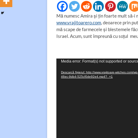
Mă numesc Amira şi ţin foarte mult să-i
www.vrajitoarero.com
, deoarece prin put
mă scape de farmecele şi blestemele făc
Israel. Acum, sunt împreună cu soţul meu 
Player
Media error: Format(s) not supported or sourc
video
Descarcă fișierul: http://www.vrajitoare-witches.com
46ec-9db4-525cf0de92e4.mp4?_=1