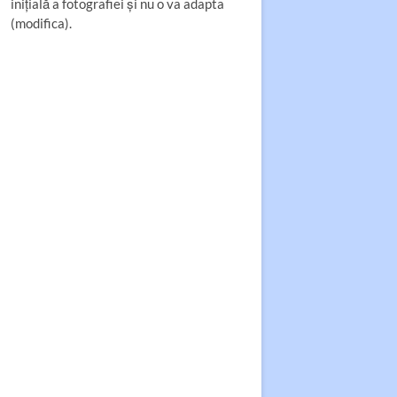
inițială a fotografiei și nu o va adapta
(modifica).