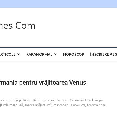
ches Com
ARTICOLE
PARANORMAL
HOROSCOP
ÎNSCRIERE PE S
ermania pentru vrăjitoarea Venus
alcoolism
argintul viu
Berlin
blesteme
farmece
Germania
Israel
magia
ji
vrăjitoare
vrăjitoarea Brățara
vrăjitoarea Venus
www.vrajitoarero.com