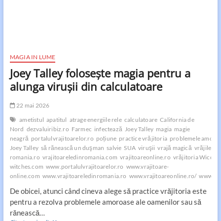
MAGIA IN LUME
Joey Talley foloseşte magia pentru a
alunga viruşii din calculatoare
22 mai 2026
ametistul
apatitul
atrage energiile rele
calculatoare
California de
Nord
dezvaluiribiz.ro
Farmec
infectează
Joey Talley
magia
magie
neagră
portalulvrajitoarelor.ro
poțiune
practice vrăjitoria
problemele amoro
Joey Talley
să rănească un duşman
salvie
SUA
viruşii
vrajă magică
vrăjile
vr
romania.ro
vrajitoareledinromania.com
vrajitoareonline.ro
vrăjitoria Wicca
witches.com
www.portalulvrajitoarelor.ro
www.vrajitoare-
online.com
www.vrajitoareledinromania.ro
www.vrajitoareonline.ro/
www.vra
De obicei, atunci când cineva alege să practice vrăjitoria este
pentru a rezolva problemele amoroase ale oamenilor sau să
rănească…