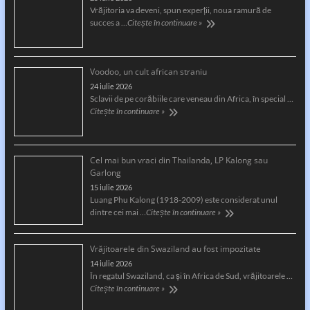
Vrăjitoria va deveni, spun experții, noua ramură de
succes a …
Citește în continuare »
Voodoo, un cult african straniu
24 iulie 2026
Sclavii de pe corăbiile care veneau din Africa, în special …
Citește în continuare »
Cel mai bun vraci din Thailanda, LP Kalong sau
Garlong
15 iulie 2026
Luang Phu Kalong (1918-2009) este considerat unul
dintre cei mai …
Citește în continuare »
Vrăjitoarele din Swaziland au fost impozitate
14 iulie 2026
În regatul Swaziland, ca și în Africa de Sud, vrăjitoarele …
Citește în continuare »