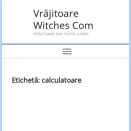
Skip
Vrăjitoare
to
content
Witches Com
VRĂJITOARE DIN TOATĂ LUMEA
Etichetă:
calculatoare