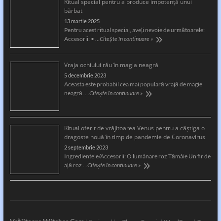
Ritual special pentru a produce impotență unui
bărbat
13 martie 2025
Pentru acest ritual special, aveți nevoie de următoarele:
Accesorii: • …
Citește în continuare »
Vraja ochiului rău în magia neagră
5 decembrie 2023
Aceasta este probabil cea mai populară vrajă de magie
neagră. …
Citește în continuare »
Ritual oferit de vrăjitoarea Venus pentru a câştiga o
dragoste nouă în timp de pandemie de Coronavirus
2 septembrie 2023
Ingredientele/Accesorii: O lumânare roz Tămâie Un fir de
aţă roz …
Citește în continuare »