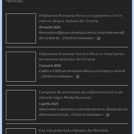
Noutăți
Vrăjitoarea Anastasia Venus și vrajitoarero com în
interviu despre războiul din Ucraina
20 martie 2026
Renumita vrăjitoare Anastasia Venus a fost intervievată
de curând de …
Citește în continuare »
Vrăjitoarea Anastasia Venus a făcut un ritual pentru
terminarea războiului din Ucraina
2 ianuarie 2026
Celebra vrăjitoare Anastasia Venus a a început o serie de
…
Citește în continuare »
Campanie de promovare pe vrăjitoarero.com și pe
siteurile Segra Media București
1 aprilie 2025
Siteul www.vrajitoarero.com este mereu în căutare de noi
dimensiuni privind …
Citește în continuare »
Cea mai puternică vrăjitoare din România-