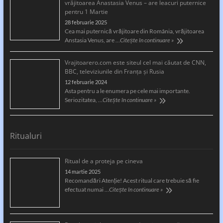
vrăjitoarea Anastasia Venus – are leacuri puternice
pentru 1 Martie
28 februarie 2025
Cea mai puternică vrăjitoare din România, vrăjitoarea
Anstasia Venus, are …
Citește în continuare »
Vrajitoarero.com este siteul cel mai căutat de CNN,
BBC, televiziunile din Franța și Rusia
12 februarie 2024
Asta pentru a le enumera pe cele mai importante.
Seriozitatea, …
Citește în continuare »
Ritualuri
Ritual de a proteja pe cineva
14 martie 2025
Recomandări Atenție! Acest ritual care trebuie să fie
efectuat numai …
Citește în continuare »