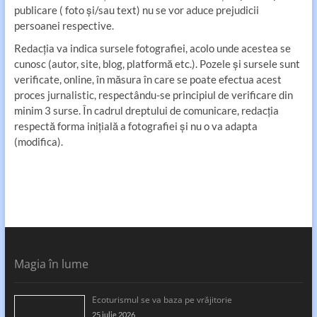
publicare ( foto și/sau text) nu se vor aduce prejudicii
persoanei respective.
Redacția va indica sursele fotografiei, acolo unde acestea se
cunosc (autor, site, blog, platformă etc.). Pozele și sursele sunt
verificate, online, în măsura în care se poate efectua acest
proces jurnalistic, respectându-se principiul de verificare din
minim 3 surse. În cadrul dreptului de comunicare, redacția
respectă forma inițială a fotografiei și nu o va adapta
(modifica).
Magia în lume
Ecoturismul se va baza pe vrăjitorie
25 iulie 2026