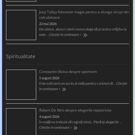
Joey Talley foloseşte magia pentru a alunga viruşii din
calculatoare
22 mai 2026
De obicei, atunci când cineva alege să practice vrăjitoria
este …
Citește în continuare »
Spiritualitate
Constantin Noica despre optimism
5 august 2026
Este suficient un surâs al vieţii pentru ca totul să …
Citește
în continuare »
Robert De Niro despre alegerile nepotrivite
4 august 2026
În viață nu trebuie să regreți nimic. Până și alegerile …
Citește în continuare »