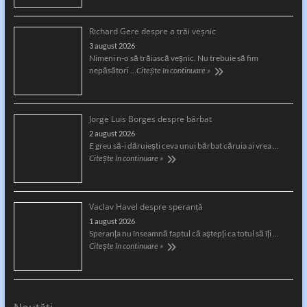
Richard Gere despre a trăi veșnic
3 august 2026
Nimeni n-o să trăiască veșnic. Nu trebuie să fim
nepăsători …
Citește în continuare »
Jorge Luis Borges despre bărbat
2 august 2026
E greu să-i dăruiești ceva unui bărbat căruia ai vrea …
Citește în continuare »
Vaclav Havel despre speranță
1 august 2026
Speranţa nu înseamnă faptul că aştepţi ca totul să îţi …
Citește în continuare »