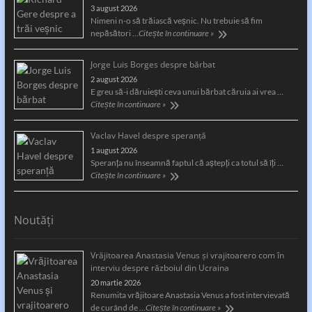
3 august 2026
Nimeni n-o să trăiască veșnic. Nu trebuie să fim
nepăsători …
Citește în continuare »
Jorge Luis Borges despre bărbat
2 august 2026
E greu să-i dăruiești ceva unui bărbat căruia ai vrea …
Citește în continuare »
Vaclav Havel despre speranță
1 august 2026
Speranţa nu înseamnă faptul că aştepţi ca totul să îţi …
Citește în continuare »
Noutăți
Vrăjitoarea Anastasia Venus și vrajitoarero com în
interviu despre războiul din Ucraina
20 martie 2026
Renumita vrăjitoare Anastasia Venus a fost intervievată
de curând de …
Citește în continuare »