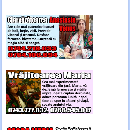
cea
mai
eficientă
în
Noapte
de
Sânziene