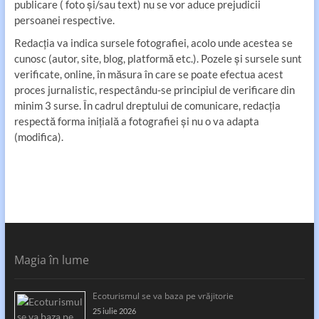
publicare ( foto și/sau text) nu se vor aduce prejudicii
persoanei respective.
Redacția va indica sursele fotografiei, acolo unde acestea se
cunosc (autor, site, blog, platformă etc.). Pozele și sursele sunt
verificate, online, în măsura în care se poate efectua acest
proces jurnalistic, respectându-se principiul de verificare din
minim 3 surse. În cadrul dreptului de comunicare, redacția
respectă forma inițială a fotografiei și nu o va adapta
(modifica).
Magia în lume
Ecoturismul se va baza pe vrăjitorie
25 iulie 2026