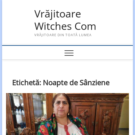
Skip
Vrăjitoare
to
content
Witches Com
VRĂJITOARE DIN TOATĂ LUMEA
Etichetă:
Noapte de Sânziene