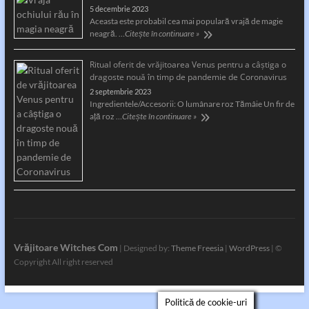
5 decembrie 2023
Aceasta este probabil cea mai populară vrajă de magie
neagră. …
Citește în continuare »
Ritual oferit de vrăjitoarea Venus pentru a câştiga o
dragoste nouă în timp de pandemie de Coronavirus
2 septembrie 2023
Ingredientele/Accesorii: O lumânare roz Tămâie Un fir de
aţă roz …
Citește în continuare »
Vrăjitoare Witches Com
| Designed by:
Theme Freesia
|
WordPress
| ©
Copyright All right reserved
Politică de cookie-uri