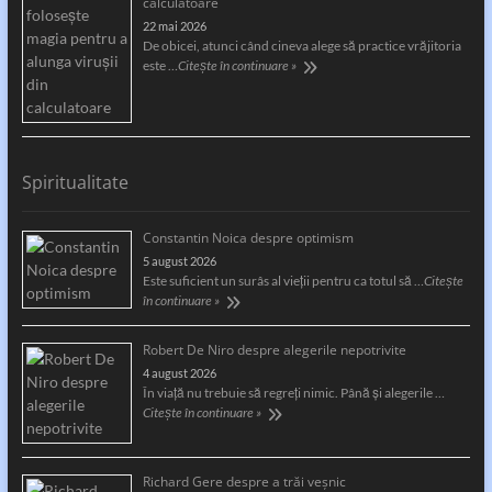
calculatoare
22 mai 2026
De obicei, atunci când cineva alege să practice vrăjitoria
este …
Citește în continuare »
Spiritualitate
Constantin Noica despre optimism
5 august 2026
Este suficient un surâs al vieţii pentru ca totul să …
Citește
în continuare »
Robert De Niro despre alegerile nepotrivite
4 august 2026
În viață nu trebuie să regreți nimic. Până și alegerile …
Citește în continuare »
Richard Gere despre a trăi veșnic