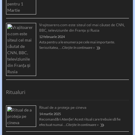
Vrajitoarero.com este siteul cel mai căutat de CNN,
BBC, televiziunile din Franța și Rusia
12 februarie 2024
Asta pentru a le enumera pe cele mai importante.
Seriozitatea, …
Citește în continuare »
Ritualuri
Ritual de a proteja pe cineva
14 martie 2025
Recomandări Atenție! Acest ritual care trebuie să fie
efectuat numai …
Citește în continuare »