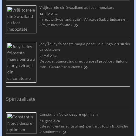
Vrăjitoarele din Swaziland au fost impozitate
14 iulie 2026
În regatul Swaziland, ca și în Africa de Sud, vrăjitoarele …
Citește în continuare »
Joey Talley foloseşte magia pentru a alunga viruşii din
calculatoare
22 mai 2026
De obicei, atunci când cineva alege să practice vrăjitoria
este …
Citește în continuare »
Spiritualitate
Constantin Noica despre optimism
5 august 2026
Este suficient un surâs al vieţii pentru ca totul să …
Citește
în continuare »