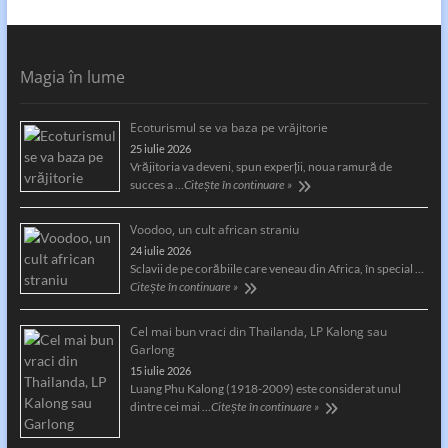
Magia în lume
Ecoturismul se va baza pe vrăjitorie
25 iulie 2026
Vrăjitoria va deveni, spun experții, noua ramură de
succes a …
Citește în continuare »
Voodoo, un cult african straniu
24 iulie 2026
Sclavii de pe corăbiile care veneau din Africa, în special …
Citește în continuare »
Cel mai bun vraci din Thailanda, LP Kalong sau
Garlong
15 iulie 2026
Luang Phu Kalong (1918-2009) este considerat unul
dintre cei mai …
Citește în continuare »