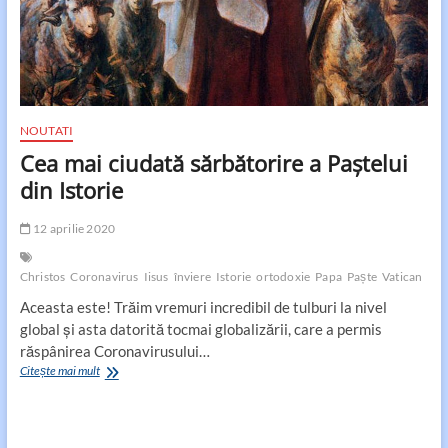
NOUTATI
Cea mai ciudată sărbătorire a Paștelui
din Istorie
12 aprilie 2020
Christos
Coronavirus
Iisus
înviere
Istorie
ortodoxie
Papa
Paște
Vatican
Aceasta este! Trăim vremuri incredibil de tulburi la nivel
global și asta datorită tocmai globalizării, care a permis
răspânirea Coronavirusului…
Cea
Citește mai mult
mai
ciudată
sărbătorire
a