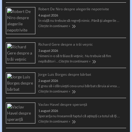
Robert De Niro despre alegerile nepotrivite
4 august 2026
În viață nu trebuie să regreți nimic. Până și alegerile …
Citește în continuare »
Richard Gere despre a trăi veșnic
3 august 2026
Nimeni n-o să trăiască veșnic. Nu trebuie să fim
nepăsători …
Citește în continuare »
Jorge Luis Borges despre bărbat
2 august 2026
E greu să-i dăruiești ceva unui bărbat căruia ai vrea …
Citește în continuare »
Vaclav Havel despre speranță
1 august 2026
Speranţa nu înseamnă faptul că aştepţi ca totul să îţi …
Citește în continuare »