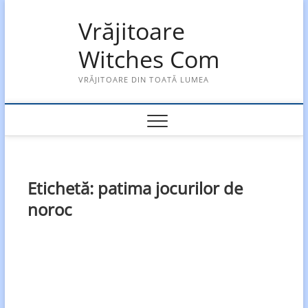
Skip
Vrăjitoare
to
content
Witches Com
VRĂJITOARE DIN TOATĂ LUMEA
Etichetă:
patima jocurilor de
noroc