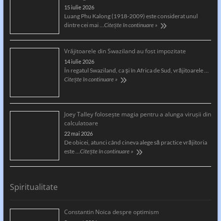
15 iulie 2026
Luang Phu Kalong (1918-2009) este considerat unul
dintre cei mai …
Citește în continuare »
Vrăjitoarele din Swaziland au fost impozitate
14 iulie 2026
În regatul Swaziland, ca și în Africa de Sud, vrăjitoarele …
Citește în continuare »
Joey Talley foloseşte magia pentru a alunga viruşii din
calculatoare
22 mai 2026
De obicei, atunci când cineva alege să practice vrăjitoria
este …
Citește în continuare »
Spiritualitate
Constantin Noica despre optimism