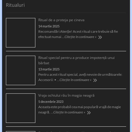
Ritualuri
Ritual de a proteja pe cineva
14 martie 2025
Recomandări Atenție! Acest ritual care trebuie să fie
efectuat numai …
Citește în continuare »
Ritual special pentru a produce impotență unui
bărbat
13 martie 2025
Pentru acest ritual special, aveți nevoie de următoarele:
Accesorii: • …
Citește în continuare »
Vraja ochiului rău în magia neagră
5 decembrie 2023
Aceasta este probabil cea mai populară vrajă de magie
neagră. …
Citește în continuare »