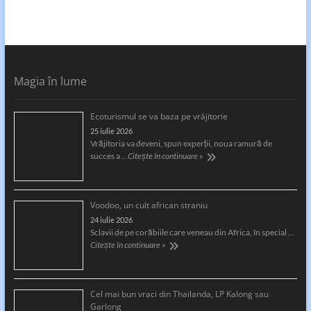
Magia în lume
Ecoturismul se va baza pe vrăjitorie
25 iulie 2026
Vrăjitoria va deveni, spun experții, noua ramură de
succes a …
Citește în continuare »
Voodoo, un cult african straniu
24 iulie 2026
Sclavii de pe corăbiile care veneau din Africa, în special …
Citește în continuare »
Cel mai bun vraci din Thailanda, LP Kalong sau
Garlong