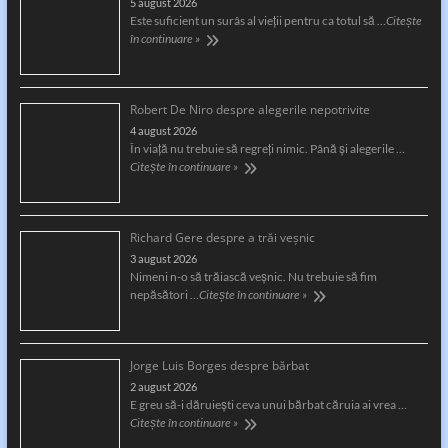
5 august 2026
Este suficient un surâs al vieţii pentru ca totul să …
Citește
în continuare »
Robert De Niro despre alegerile nepotrivite
4 august 2026
În viață nu trebuie să regreți nimic. Până și alegerile …
Citește în continuare »
Richard Gere despre a trăi veșnic
3 august 2026
Nimeni n-o să trăiască veșnic. Nu trebuie să fim
nepăsători …
Citește în continuare »
Jorge Luis Borges despre bărbat
2 august 2026
E greu să-i dăruiești ceva unui bărbat căruia ai vrea …
Citește în continuare »