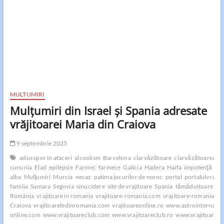
MULTUMIRI
Mulţumiri din Israel şi Spania adresate
vrăjitoarei Maria din Craiova
9 septembrie 2025
adus spor în afaceri
alcoolism
Barcelona
clarvăzătoare
clarvăzătoarea
de
cununia
Elad
epilepsie
Farmec
farmece
Galicia
Hadera
Haifa
impotenţă
îng
alba
Mulţumiri
Murcia
necaz
patima jocurilor de noroc
portal
portalulvrajit
familia
Samara
Segovia
sinucidere
site de vrajitoare
Spania
tămăduitoare
Tă
România
vrajitoare in romania
vrajitoare-romania.com
vrajitoare-romania.ro
Craiova
vrajitoareledinromania.com
vrajitoareonline.ro
www.astrointernatio
online.com
www.vrajitoareclub.com
www.vrajitoareclub.ro
www.vrajitoarele