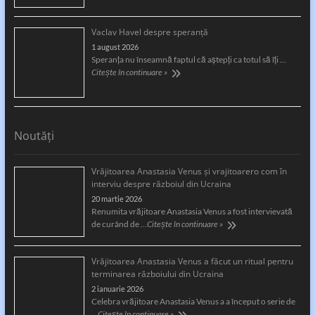
Vaclav Havel despre speranță
1 august 2026
Speranţa nu înseamnă faptul că aştepţi ca totul să îţi …
Citește în continuare »
Noutăți
Vrăjitoarea Anastasia Venus și vrajitoarero com în
interviu despre războiul din Ucraina
20 martie 2026
Renumita vrăjitoare Anastasia Venus a fost intervievată
de curând de …
Citește în continuare »
Vrăjitoarea Anastasia Venus a făcut un ritual pentru
terminarea războiului din Ucraina
2 ianuarie 2026
Celebra vrăjitoare Anastasia Venus a a început o serie de
…
Citește în continuare »