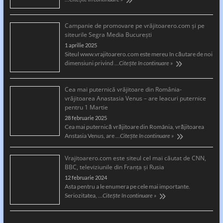
Campanie de promovare pe vrăjitoarero.com și pe
siteurile Segra Media București
1 aprilie 2025
Siteul www.vrajitoarero.com este mereu în căutare de noi
dimensiuni privind …
Citește în continuare »
Cea mai puternică vrăjitoare din România-
vrăjitoarea Anastasia Venus – are leacuri puternice
pentru 1 Martie
28 februarie 2025
Cea mai puternică vrăjitoare din România, vrăjitoarea
Anstasia Venus, are …
Citește în continuare »
Vrajitoarero.com este siteul cel mai căutat de CNN,
BBC, televiziunile din Franța și Rusia
12 februarie 2024
Asta pentru a le enumera pe cele mai importante.
Seriozitatea, …
Citește în continuare »