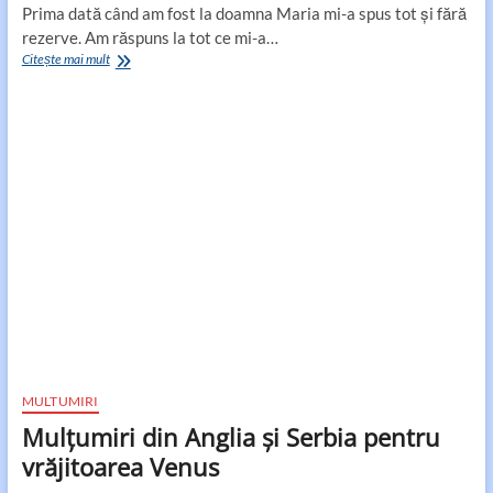
Prima dată când am fost la doamna Maria mi-a spus tot şi fără
rezerve. Am răspuns la tot ce mi-a…
Mulţumiri
Citește mai mult
din
Israel
şi
Spania
adresate
vrăjitoarei
Maria
din
Craiova
MULTUMIRI
Mulţumiri din Anglia și Serbia pentru
vrăjitoarea Venus