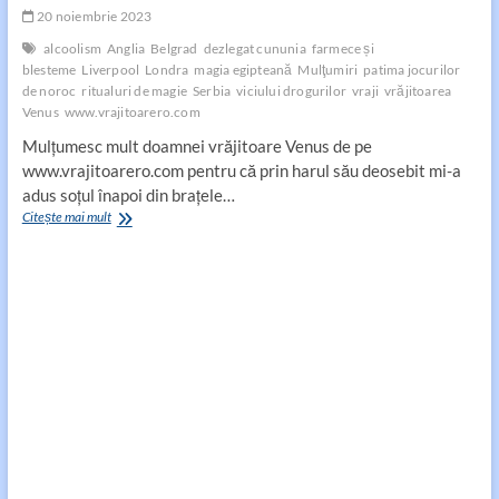
20 noiembrie 2023
alcoolism
Anglia
Belgrad
dezlegat cununia
farmece și
blesteme
Liverpool
Londra
magia egipteană
Mulţumiri
patima jocurilor
de noroc
ritualuri de magie
Serbia
viciului drogurilor
vraji
vrăjitoarea
Venus
www.vrajitoarero.com
Mulţumesc mult doamnei vrăjitoare Venus de pe
www.vrajitoarero.com pentru că prin harul său deosebit mi-a
adus soţul înapoi din braţele…
Mulţumiri
Citește mai mult
din
Anglia
și
Serbia
pentru
vrăjitoarea
Venus