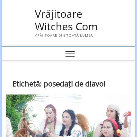
Skip
Vrăjitoare
to
content
Witches Com
VRĂJITOARE DIN TOATĂ LUMEA
Etichetă:
posedați de diavol