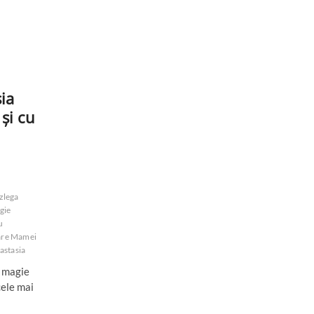
ia
și cu
zlega
gie
u
are Mamei
astasia
u magie
cele mai