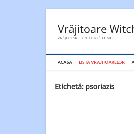
Skip
to
Vrăjitoare Wit
content
VRĂJITOARE DIN TOATĂ LUMEA
ACASA
LISTA VRAJITOARELOR
Etichetă:
psoriazis