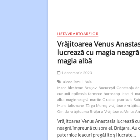
LISTA VRAJITOARELOR
Vrăjitoarea Venus Anastas
lucrează cu magia neagră 
magia albă
1 decembrie 2023
alcoolismul
Baia
Mare
blesteme
Braşov
București
Constanţa
de
cununii
epilepsia
farmece
horoscop
leacuri
ma
alba
magie neagră
martie
Oradea
psoriazis
Sat
Mare
talismane
Târgu Mureş
vrăjitoare
vrăjito
Omida
vrăjitoarea Brățara
Vrăjitoarea Venus An
Vrăjitoarea Venus Anastasia lucrează c
neagră împreună cu sora ei, Brăţara. Au 
puternice leacuri pregătite şi lucrate…