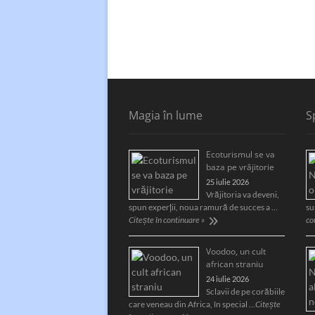
Magia în lume
S
Ecoturismul se va
baza pe vrăjitorie
25 iulie 2026
Vrăjitoria va deveni,
spun experții, noua ramură de succes a …
su
Citește în continuare »
co
Voodoo, un cult
african straniu
24 iulie 2026
Sclavii de pe corăbiile
care veneau din Africa, în special …
Citește