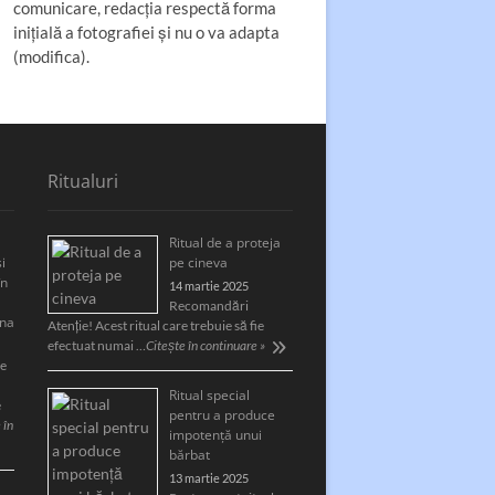
comunicare, redacția respectă forma
inițială a fotografiei și nu o va adapta
(modifica).
Ritualuri
Ritual de a proteja
i
pe cineva
în
14 martie 2025
Recomandări
ina
Atenție! Acest ritual care trebuie să fie
efectuat numai …
Citește în continuare »
re
Ritual special
e
pentru a produce
 în
impotență unui
bărbat
13 martie 2025