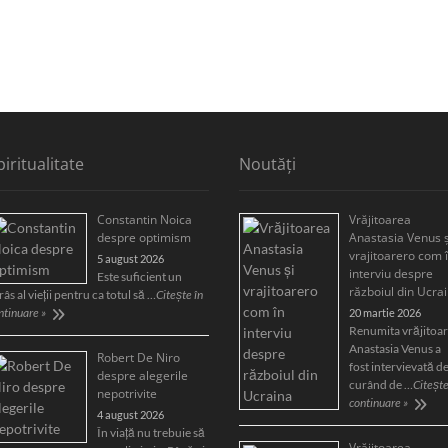
piritualitate
Noutăți
Constantin Noica
Vrăjitoarea
despre optimism
Anastasia Venus ș
vrajitoarero com 
5 august 2026
interviu despre
Este suficient un
războiul din Ucra
râs al vieţii pentru ca totul să …
Citește în
ntinuare »
20 martie 2026
Renumita vrăjitoa
Anastasia Venus a
Robert De Niro
fost intervievată d
despre alegerile
curând de …
Citește
nepotrivite
continuare »
4 august 2026
În viață nu trebuie să
Vrăjitoarea