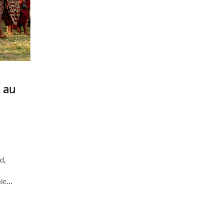
d au
d,
ele…