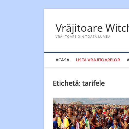
Skip
to
Vrăjitoare Wit
content
VRĂJITOARE DIN TOATĂ LUMEA
ACASA
LISTA VRAJITOARELOR
Etichetă:
tarifele