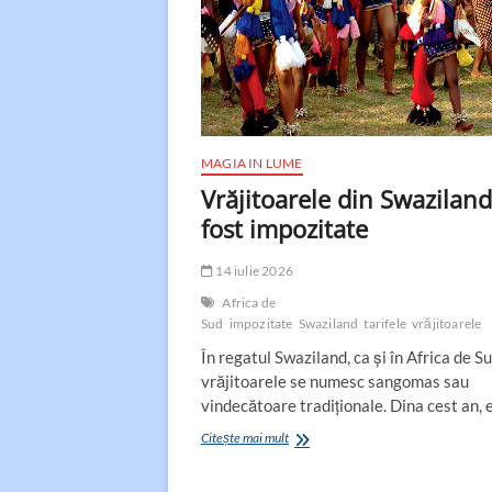
MAGIA IN LUME
Vrăjitoarele din Swazilan
fost impozitate
14 iulie 2026
Africa de
Sud
impozitate
Swaziland
tarifele
vrăjitoarele
În regatul Swaziland, ca și în Africa de Su
vrăjitoarele se numesc sangomas sau
vindecătoare tradiționale. Dina cest an, 
Vrăjitoarele
Citește mai mult
din
Swaziland