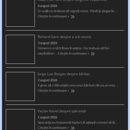
4 august 2026
În viață nu trebuie să regreți nimic. Până și alegerile …
Citește în continuare »
Richard Gere despre a trăi veșnic
3 august 2026
Nimeni n-o să trăiască veșnic. Nu trebuie să fim
nepăsători …
Citește în continuare »
Jorge Luis Borges despre bărbat
2 august 2026
E greu să-i dăruiești ceva unui bărbat căruia ai vrea …
Citește în continuare »
Vaclav Havel despre speranță
1 august 2026
Speranţa nu înseamnă faptul că aştepţi ca totul să îţi …
Citește în continuare »