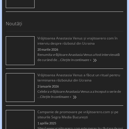
Noutăți
Vrăjitoarea Anastasia Venus și vrajitoarero com în
interviu despre războiul din Ucraina
20 martie 2026
Renumita vrăjitoare Anastasia Venus a fost intervievată
de curând de …
Citește în continuare »
Vrăjitoarea Anastasia Venus a făcut un ritual pentru
terminarea războiului din Ucraina
2 ianuarie 2026
Celebra vrăjitoare Anastasia Venus a a început o serie de
…
Citește în continuare »
Campanie de promovare pe vrăjitoarero.com și pe
siteurile Segra Media București
1 aprilie 2025
Siteul www.vrajitoarero.com este mereu în căutare de noi