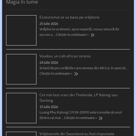
Magia în lume
Ecoturismul se va baza pe vrăjitorie
25 iulie 2026
Vrăjitoria va deveni, spun experții, noua ramură de
succes a …
Citește în continuare »
Voodoo, un cult african straniu
24 iulie 2026
Sclavii de pe corăbiile care veneau din Africa, în special …
Citește în continuare »
Cel mai bun vraci din Thailanda, LP Kalong sau
Garlong
15 iulie 2026
Luang Phu Kalong (1918-2009) este considerat unul
dintre cei mai …
Citește în continuare »
Vrăjitoarele din Swaziland au fost impozitate