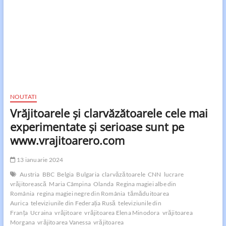
NOUTATI
Vrăjitoarele și clarvăzătoarele cele mai
experimentate și serioase sunt pe
www.vrajitoarero.com
13 ianuarie 2024
Austria
BBC
Belgia
Bulgaria
clarvăzătoarele
CNN
lucrare
vrăjitorească
Maria Câmpina
Olanda
Regina magiei albe din
România
regina magiei negre din România
tămăduitoarea
Aurica
televiziunile din Federația Rusă
televiziunile din
Franța
Ucraina
vrăjitoare
vrăjitoarea Elena Minodora
vrăjitoarea
Morgana
vrăjitoarea Vanessa
vrăjitoarea