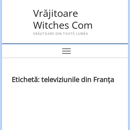
Skip
Vrăjitoare
to
content
Witches Com
VRĂJITOARE DIN TOATĂ LUMEA
Etichetă:
televiziunile din Franța