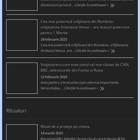
dimensiuni privind …
Citește în continuare »
Cea mai puternică vrăjitoare din România-
vrăjitoarea Anastasia Venus – are leacuri puternice
pentru 1 Martie
28 februarie 2025
Cea mai puternică vrăjitoare din România, vrăjitoarea
Anstasia Venus, are …
Citește în continuare »
Vrajitoarero.com este siteul cel mai căutat de CNN,
BBC, televiziunile din Franța și Rusia
12 februarie 2024
Asta pentru a le enumera pe cele mai importante.
Seriozitatea, …
Citește în continuare »
Ritualuri
Ritual de a proteja pe cineva
14 martie 2025
Recomandări Atenție! Acest ritual care trebuie să fie