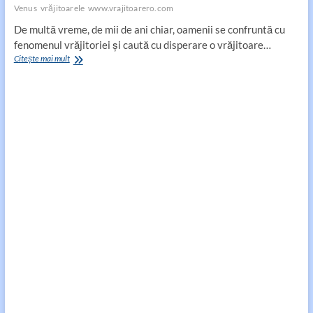
Venus
vrăjitoarele
www.vrajitoarero.com
De multă vreme, de mii de ani chiar, oamenii se confruntă cu
fenomenul vrăjitoriei și caută cu disperare o vrăjitoare…
Vrăjitoarele
Citește mai mult
și
clarvăzătoarele
cele
mai
experimentate
și
serioase
sunt
pe
www.vrajitoarero.com