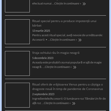
efectuat numai …
Citește în continuare »
Ritual special pentru a produce impotență unui
bărbat
13 martie 2025
Pentru acest ritual special, aveți nevoie de următoarele:
Accesorii: • …
Citește în continuare »
Vraja ochiului rău în magia neagră
5 decembrie 2023
Aceasta este probabil cea mai populară vrajă de magie
neagră. …
Citește în continuare »
Ritual oferit de vrăjitoarea Venus pentru a câştiga o
dragoste nouă în timp de pandemie de Coronavirus
2 septembrie 2023
Ingredientele/Accesorii: O lumânare roz Tămâie Un fir de
aţă roz …
Citește în continuare »