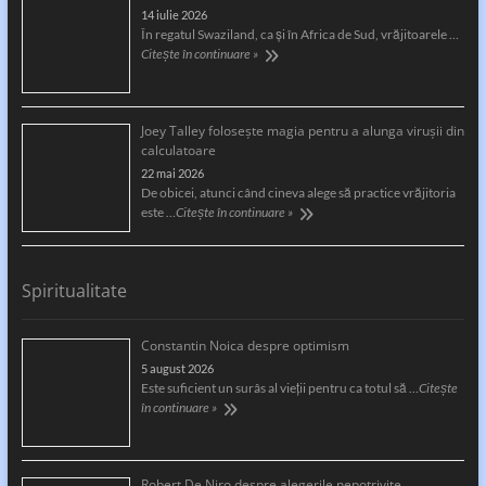
14 iulie 2026
În regatul Swaziland, ca și în Africa de Sud, vrăjitoarele …
Citește în continuare »
Joey Talley foloseşte magia pentru a alunga viruşii din
calculatoare
22 mai 2026
De obicei, atunci când cineva alege să practice vrăjitoria
este …
Citește în continuare »
Spiritualitate
Constantin Noica despre optimism
5 august 2026
Este suficient un surâs al vieţii pentru ca totul să …
Citește
în continuare »
Robert De Niro despre alegerile nepotrivite