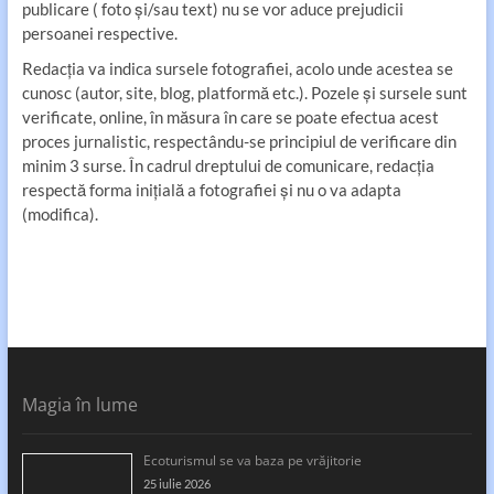
publicare ( foto și/sau text) nu se vor aduce prejudicii
persoanei respective.
Redacția va indica sursele fotografiei, acolo unde acestea se
cunosc (autor, site, blog, platformă etc.). Pozele și sursele sunt
verificate, online, în măsura în care se poate efectua acest
proces jurnalistic, respectându-se principiul de verificare din
minim 3 surse. În cadrul dreptului de comunicare, redacția
respectă forma inițială a fotografiei și nu o va adapta
(modifica).
Magia în lume
Ecoturismul se va baza pe vrăjitorie
25 iulie 2026