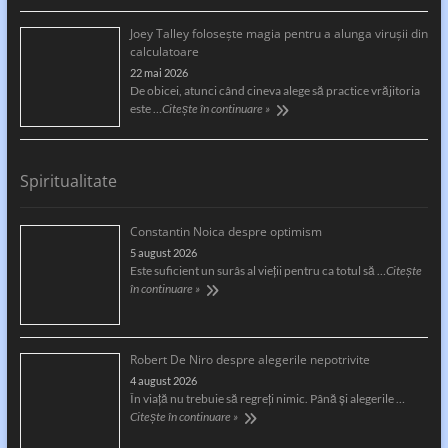
Joey Talley foloseşte magia pentru a alunga viruşii din
calculatoare
22 mai 2026
De obicei, atunci când cineva alege să practice vrăjitoria
este …
Citește în continuare »
Spiritualitate
Constantin Noica despre optimism
5 august 2026
Este suficient un surâs al vieţii pentru ca totul să …
Citește
în continuare »
Robert De Niro despre alegerile nepotrivite
4 august 2026
În viață nu trebuie să regreți nimic. Până și alegerile …
Citește în continuare »