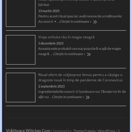
bărbat
13 martie 2025
Pentru acest ritual special, aveți nevoie de următoarele:
Accesorii: • …
Citește în continuare »
Vraja ochiului rău în magia neagră
5 decembrie 2023
Aceasta este probabil cea mai populară vrajă de magie
neagră. …
Citește în continuare »
Ritual oferit de vrăjitoarea Venus pentru a câştiga o
dragoste nouă în timp de pandemie de Coronavirus
2 septembrie 2023
Ingredientele/Accesorii: O lumânare roz Tămâie Un fir de
aţă roz …
Citește în continuare »
Vrăjitoare Witches Com
| Designed by:
Theme Freesia
|
WordPress
| ©