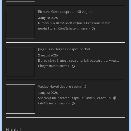
Richard Gere despre a trăi veșnic
3 august 2026
Nimeni n-o să trăiască veșnic. Nu trebuie să fim
nepăsători …
Citește în continuare »
Jorge Luis Borges despre bărbat
2 august 2026
E greu să-i dăruiești ceva unui bărbat căruia ai vrea …
Citește în continuare »
Vaclav Havel despre speranță
1 august 2026
Speranţa nu înseamnă faptul că aştepţi ca totul să îţi …
Citește în continuare »
Noutăți