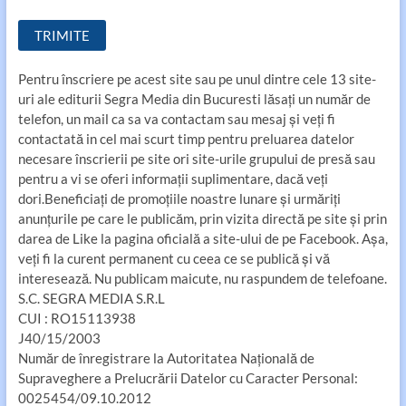
Pentru înscriere pe acest site sau pe unul dintre cele 13 site-
uri ale editurii Segra Media din Bucuresti lăsaţi un număr de
telefon, un mail ca sa va contactam sau mesaj şi veţi fi
contactată in cel mai scurt timp pentru preluarea datelor
necesare înscrierii pe site ori site-urile grupului de presă sau
pentru a vi se oferi informaţii suplimentare, dacă veţi
dori.Beneficiaţi de promoţiile noastre lunare şi urmăriţi
anunţurile pe care le publicăm, prin vizita directă pe site şi prin
darea de Like la pagina oficială a site-ului de pe Facebook. Aşa,
veţi fi la curent permanent cu ceea ce se publică şi vă
interesează. Nu publicam maicute, nu raspundem de telefoane.
S.C. SEGRA MEDIA S.R.L​
CUI : RO15113938​
J40/15/2003
Număr de înregistrare la Autoritatea Naţională de
Supraveghere a Prelucrării Datelor cu Caracter Personal:​
0025454/09.10.2012