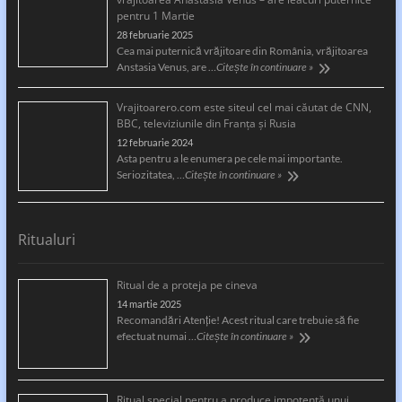
pentru 1 Martie
28 februarie 2025
Cea mai puternică vrăjitoare din România, vrăjitoarea
Anstasia Venus, are …
Citește în continuare »
Vrajitoarero.com este siteul cel mai căutat de CNN,
BBC, televiziunile din Franța și Rusia
12 februarie 2024
Asta pentru a le enumera pe cele mai importante.
Seriozitatea, …
Citește în continuare »
Ritualuri
Ritual de a proteja pe cineva
14 martie 2025
Recomandări Atenție! Acest ritual care trebuie să fie
efectuat numai …
Citește în continuare »
Ritual special pentru a produce impotență unui