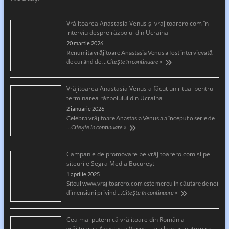
Vrăjitoarea Anastasia Venus și vrajitoarero com în
interviu despre războiul din Ucraina
20 martie 2026
Renumita vrăjitoare Anastasia Venus a fost intervievată
de curând de …
Citește în continuare »
Vrăjitoarea Anastasia Venus a făcut un ritual pentru
terminarea războiului din Ucraina
2 ianuarie 2026
Celebra vrăjitoare Anastasia Venus a a început o serie de
…
Citește în continuare »
Campanie de promovare pe vrăjitoarero.com și pe
siteurile Segra Media București
1 aprilie 2025
Siteul www.vrajitoarero.com este mereu în căutare de noi
dimensiuni privind …
Citește în continuare »
Cea mai puternică vrăjitoare din România-
vrăjitoarea Anastasia Venus – are leacuri puternice