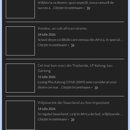
Vrăjitoria va deveni, spun experții, noua ramură de
succes a …
Citește în continuare »
Voodoo, un cult african straniu
24 iulie 2026
Sclavii de pe corăbiile care veneau din Africa, în special …
Citește în continuare »
Cel mai bun vraci din Thailanda, LP Kalong sau
Garlong
15 iulie 2026
Luang Phu Kalong (1918-2009) este considerat unul
dintre cei mai …
Citește în continuare »
Vrăjitoarele din Swaziland au fost impozitate
14 iulie 2026
În regatul Swaziland, ca și în Africa de Sud, vrăjitoarele …
Citește în continuare »