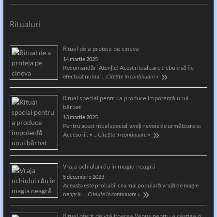
Ritualuri
Ritual de a proteja pe cineva
14 martie 2025
Recomandări Atenție! Acest ritual care trebuie să fie
efectuat numai …
Citește în continuare »
Ritual special pentru a produce impotență unui
bărbat
13 martie 2025
Pentru acest ritual special, aveți nevoie de următoarele:
Accesorii: • …
Citește în continuare »
Vraja ochiului rău în magia neagră
5 decembrie 2023
Aceasta este probabil cea mai populară vrajă de magie
neagră. …
Citește în continuare »
Ritual oferit de vrăjitoarea Venus pentru a câştiga o