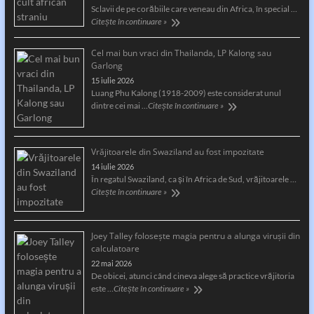
Sclavii de pe corăbiile care veneau din Africa, în special …
Citește în continuare »
Cel mai bun vraci din Thailanda, LP Kalong sau
Garlong
15 iulie 2026
Luang Phu Kalong (1918-2009) este considerat unul
dintre cei mai …
Citește în continuare »
Vrăjitoarele din Swaziland au fost impozitate
14 iulie 2026
În regatul Swaziland, ca și în Africa de Sud, vrăjitoarele …
Citește în continuare »
Joey Talley foloseşte magia pentru a alunga viruşii din
calculatoare
22 mai 2026
De obicei, atunci când cineva alege să practice vrăjitoria
este …
Citește în continuare »