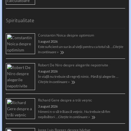
Spiritualitate
Constantin Noica despre optimism
5 august 2026
Este suficient un surâs al vieţii pentru ca totul să …
Citește
în continuare »
Robert De Niro despre alegerile nepotrivite
4 august 2026
În viață nu trebuie să regreți nimic. Până și alegerile …
Citește în continuare »
Richard Gere despre a trăi veșnic
3 august 2026
Nimeni n-o să trăiască veșnic. Nu trebuie să fim
nepăsători …
Citește în continuare »
Jorge Luis Borges despre bărbat