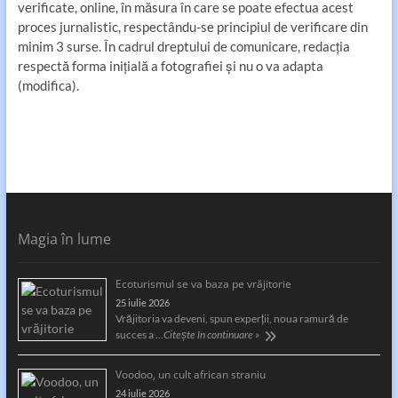
verificate, online, în măsura în care se poate efectua acest
proces jurnalistic, respectându-se principiul de verificare din
minim 3 surse. În cadrul dreptului de comunicare, redacția
respectă forma inițială a fotografiei și nu o va adapta
(modifica).
Magia în lume
Ecoturismul se va baza pe vrăjitorie
25 iulie 2026
Vrăjitoria va deveni, spun experții, noua ramură de
succes a …
Citește în continuare »
Voodoo, un cult african straniu
24 iulie 2026