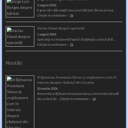
2 august 2026
E greu să-i dăruiești ceva unui bărbat căruia ai vrea …
Citește în continuare »
Vaclav Havel despre speranță
1 august 2026
Speranţa nu înseamnă faptul că aştepţi ca totul să îţi …
Citește în continuare »
Noutăți
Vrăjitoarea Anastasia Venus și vrajitoarero com în
interviu despre războiul din Ucraina
20 martie 2026
Renumita vrăjitoare Anastasia Venus a fost intervievată
de curând de …
Citește în continuare »