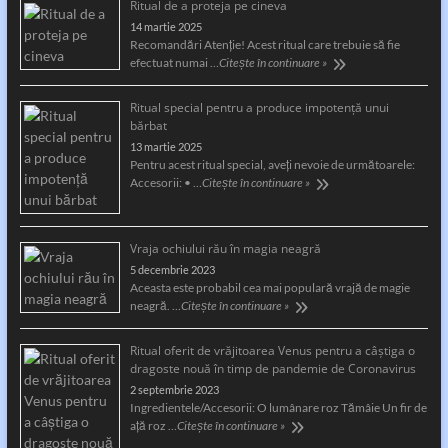
Ritual de a proteja pe cineva
14 martie 2025
Recomandări Atenție! Acest ritual care trebuie să fie
efectuat numai …
Citește în continuare »
Ritual special pentru a produce impotență unui
bărbat
13 martie 2025
Pentru acest ritual special, aveți nevoie de următoarele:
Accesorii: • …
Citește în continuare »
Vraja ochiului rău în magia neagră
5 decembrie 2023
Aceasta este probabil cea mai populară vrajă de magie
neagră. …
Citește în continuare »
Ritual oferit de vrăjitoarea Venus pentru a câştiga o
dragoste nouă în timp de pandemie de Coronavirus
2 septembrie 2023
Ingredientele/Accesorii: O lumânare roz Tămâie Un fir de
aţă roz …
Citește în continuare »