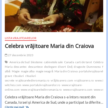
LISTA VRAJITOARELOR
Celebra vrăjitoare Maria din Craiova
27 decembrie 2023
America de Sud
blesteme
cabinetele sale
Canada
carti de tarot
Celebra vră
Maria
descantec
descantece
dezlegare
divort
Dolj
dragoste
Dumnezeu
fami
albă
Magie
magie alba
magie neagră
Maria din Craiova
portalulvrajitoarelor.
grave
ritualuri
ritualuri
secrete
vrajitoareledinromania.ro
vrăjitoarero.com
vrajitoarero.ro
www.inter
witches.com
www.portalulvrajitoarelor.ro
www.vrajitoare-
online.com
www.vrajitoareledinromania.ro
www.vrajitoarero.com
www.vrajit
Celebra vrăjitoare Maria din Craiova s-a întors recent din
Canada, Israel şi America de Sud, unde a participat la diferite…
Celebra
Citește mai mult