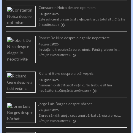
Constantin Noica despre optimism
5 august 2026
Este suficient un surâs al vieţii pentru ca totul să …
Citește
în continuare »
Robert De Niro despre alegerile nepotrivite
4 august 2026
În viață nu trebuie să regreți nimic. Până și alegerile …
Citește în continuare »
Richard Gere despre a trăi veșnic
3 august 2026
Nimeni n-o să trăiască veșnic. Nu trebuie să fim
nepăsători …
Citește în continuare »
Jorge Luis Borges despre bărbat
2 august 2026
E greu să-i dăruiești ceva unui bărbat căruia ai vrea …
Citește în continuare »