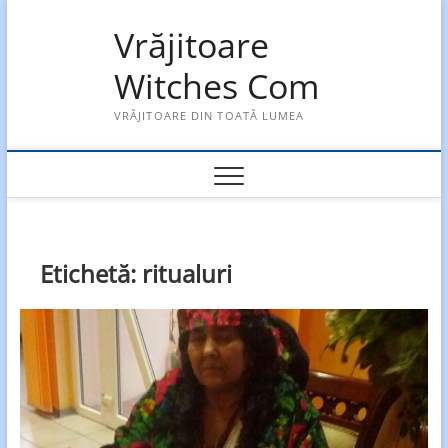
Skip
Vrăjitoare
to
content
Witches Com
VRĂJITOARE DIN TOATĂ LUMEA
Etichetă:
ritualuri