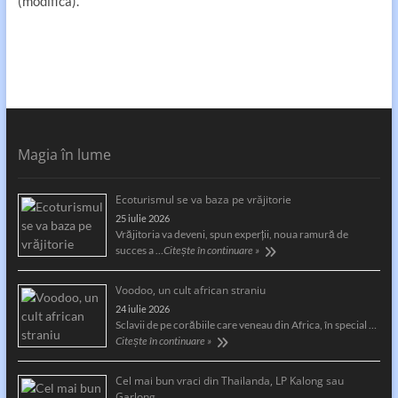
(modifica).
Magia în lume
Ecoturismul se va baza pe vrăjitorie
25 iulie 2026
Vrăjitoria va deveni, spun experții, noua ramură de
succes a …
Citește în continuare »
Voodoo, un cult african straniu
24 iulie 2026
Sclavii de pe corăbiile care veneau din Africa, în special …
Citește în continuare »
Cel mai bun vraci din Thailanda, LP Kalong sau
Garlong